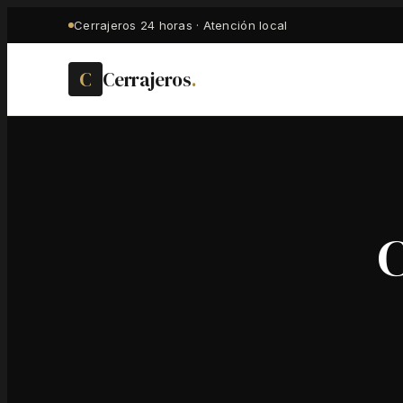
Cerrajeros 24 horas · Atención local
C
Cerrajeros
.
C